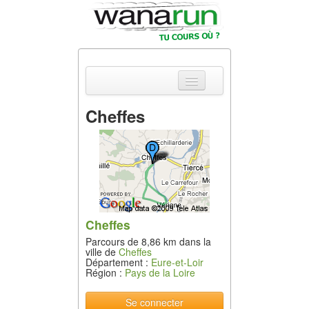
Cheffes
Actualités
Equipements &
Tests
Parcours &
Courses
Cheffes
Parcours de 8,86 km dans la
Outils & Réseaux
ville de
Cheffes
Département :
Eure-et-Loir
Région :
Pays de la Loire
Se connecter