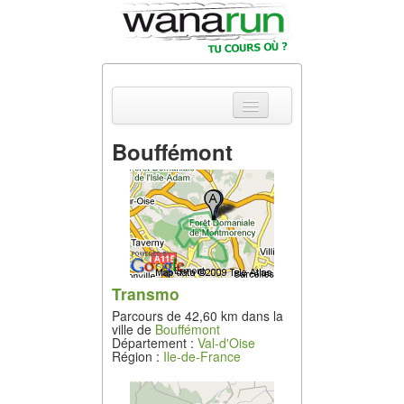
Bouffémont
Actualités
Equipements &
Tests
Parcours &
Courses
Transmo
Parcours de 42,60 km dans la
Outils & Réseaux
ville de
Bouffémont
Département :
Val-d'Oise
Région :
Ile-de-France