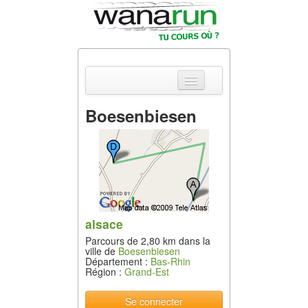
Boesenbiesen
Actualités
Equipements &
Tests
Parcours &
Courses
alsace
Parcours de 2,80 km dans la
Outils & Réseaux
ville de
Boesenbiesen
Département :
Bas-Rhin
Région :
Grand-Est
Se connecter