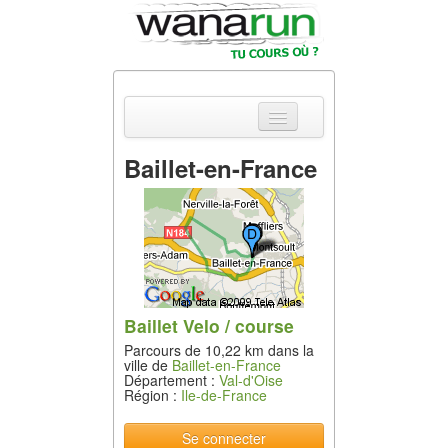
Baillet-en-France
Actualités
Equipements &
Tests
Parcours &
Courses
Baillet Velo / course
Parcours de 10,22 km dans la
Outils & Réseaux
ville de
Baillet-en-France
Département :
Val-d'Oise
Région :
Ile-de-France
Se connecter