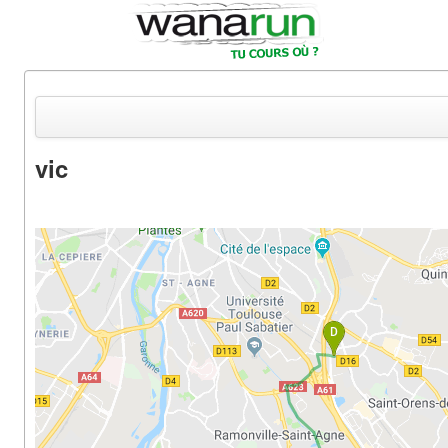
vic
Actualités
Equipements & Tests
Parcours & Courses
Outils & Réseaux