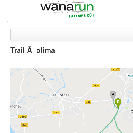
Trail Ã olima
Actualités
Equipements & Tests
Parcours & Courses
Outils & Réseaux