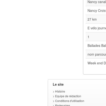
Nancy cana
Nancy Croix
27 km
E vélo jour
1
Ballades Bal
nom parcour
Week end D
Le site
>
Histoire
>
Equipe de rédaction
>
Conditions d'utilisation
>
Partenaires