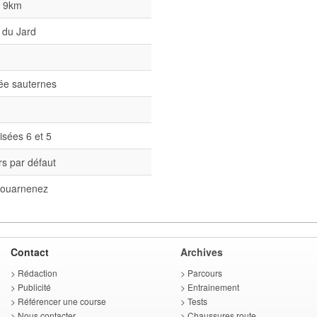
l 9km
 du Jard
née sauternes
isées 6 et 5
s par défaut
ouarnenez
Contact
Archives
>
Rédaction
>
Parcours
>
Publicité
>
Entrainement
>
Référencer une course
>
Tests
>
Nous contacter
>
Chaussures route