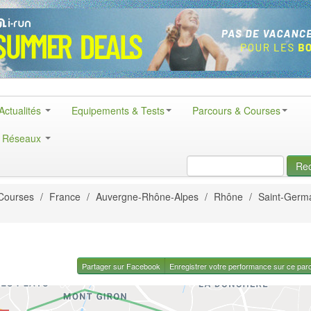
Actualités
Equipements & Tests
Parcours & Courses
& Réseaux
Re
Courses
/
France
/
Auvergne-Rhône-Alpes
/
Rhône
/
Saint-Germa
Partager sur Facebook
Enregistrer votre performance sur ce par