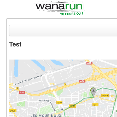
Test
Actualités
Equipements & Tests
Parcours & Courses
Outils & Réseaux