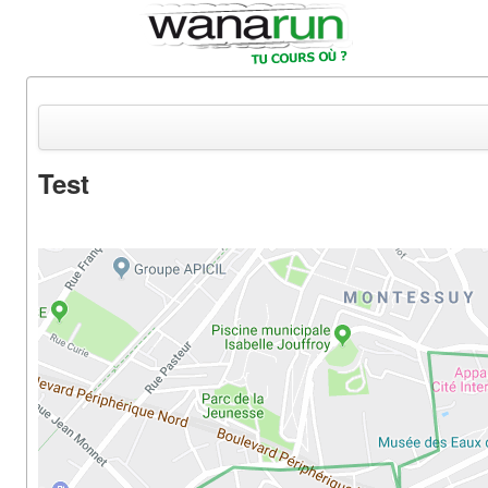
Test
Actualités
Equipements & Tests
Parcours & Courses
Outils & Réseaux