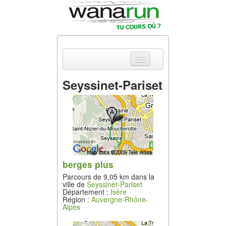
Seyssinet-Pariset
Actualités
Equipements &
Tests
Parcours &
Courses
berges plus
Parcours de 9,05 km dans la
Outils & Réseaux
ville de
Seyssinet-Pariset
Département :
Isère
Région :
Auvergne-Rhône-
Alpes