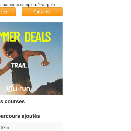
cter
S'inscrire
s courses
parcours ajoutés
l 9km