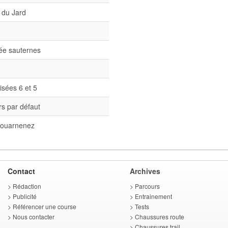
 du Jard
née sauternes
isées 6 et 5
s par défaut
ouarnenez
Contact
Archives
>
Rédaction
>
Parcours
>
Publicité
>
Entrainement
>
Référencer une course
>
Tests
>
Nous contacter
>
Chaussures route
>
Chaussures trail