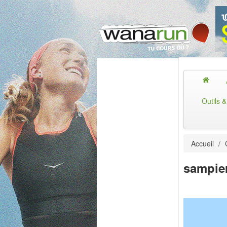
Outils 
Accueil
/
sampie