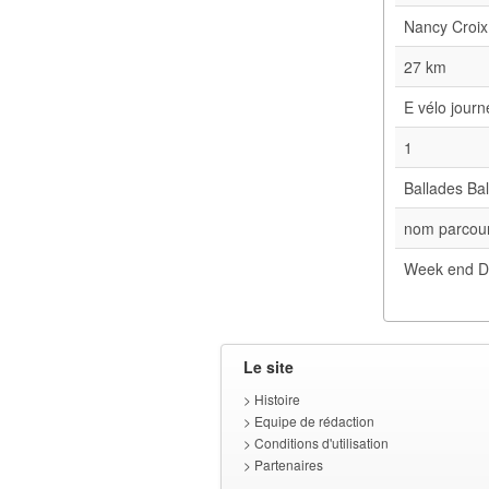
Nancy Croix
27 km
E vélo jour
1
Ballades Bal
nom parcour
Week end D
Le site
>
Histoire
>
Equipe de rédaction
>
Conditions d'utilisation
>
Partenaires