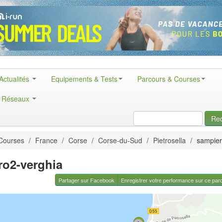
Actualités
Equipements & Tests
Parcours & Courses
& Réseaux
Re
Courses
/
France
/
Corse
/
Corse-du-Sud
/
Pietrosella
/
sampier
ro2-verghia
Partager sur Facebook
Enregistrer votre performance sur ce par