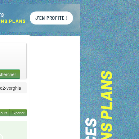
chercher
o2-verghia
cours
Exporter