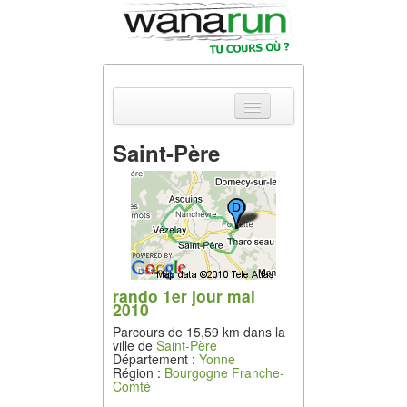
Saint-Père
Actualités
Equipements &
Tests
Parcours &
Courses
rando 1er jour mai
2010
Outils & Réseaux
Parcours de 15,59 km dans la
ville de
Saint-Père
Département :
Yonne
Région :
Bourgogne Franche-
Comté