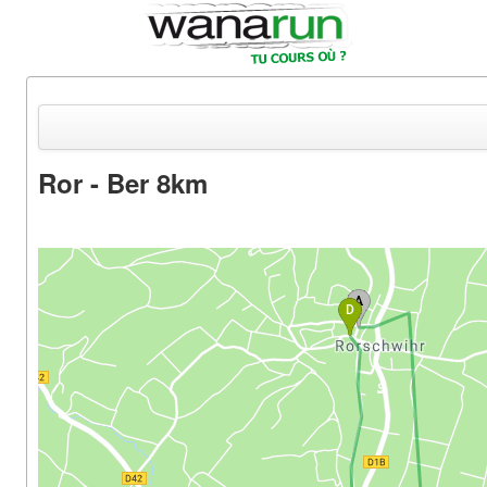
Ror - Ber 8km
Actualités
Equipements & Tests
Parcours & Courses
Outils & Réseaux