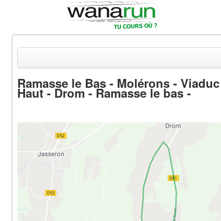
Ramasse le Bas - Molérons - Viaduc
Haut - Drom - Ramasse le bas -
Actualités
Equipements & Tests
Parcours & Courses
Outils & Réseaux