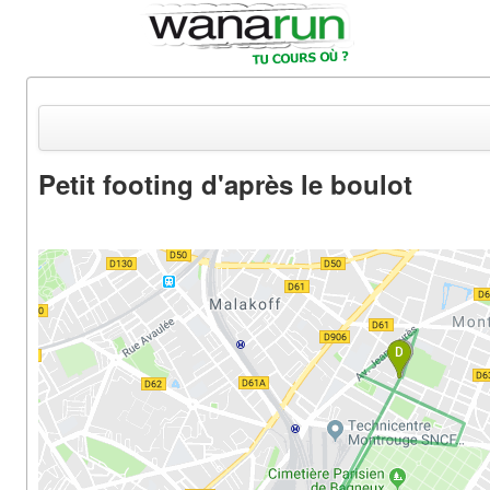
Petit footing d'après le boulot
Actualités
Equipements & Tests
Parcours & Courses
Outils & Réseaux