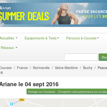
Actualités
Equipements & Tests
Parcours & Courses
& Réseaux
Re
Courses
/
France
/
Normandie
/
Seine-Maritime
/
Buchy
/
Pascal
16
Ariane le 04 sept 2016
Partager sur Facebook
Enregistrer votre performance sur ce par