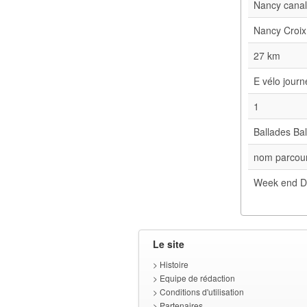
Nancy cana
Nancy Croix
27 km
E vélo jour
1
Ballades Bal
nom parcour
Week end D
Le site
>
Histoire
>
Equipe de rédaction
>
Conditions d'utilisation
>
Partenaires