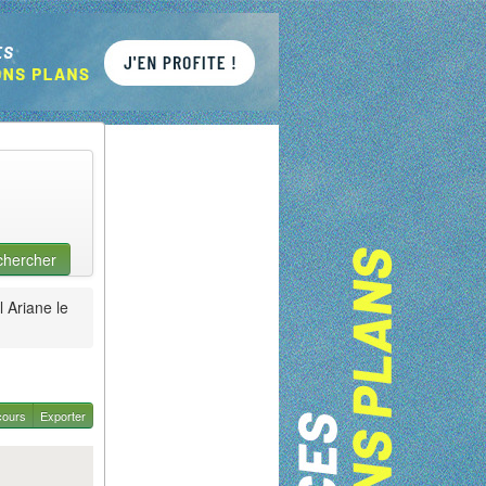
chercher
 Ariane le
cours
Exporter