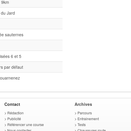
l 9km
 du Jard
née sauternes
isées 6 et 5
s par défaut
ouarnenez
Contact
Archives
>
Rédaction
>
Parcours
>
Publicité
>
Entrainement
>
Référencer une course
>
Tests
>
Nous contacter
>
Chaussures route