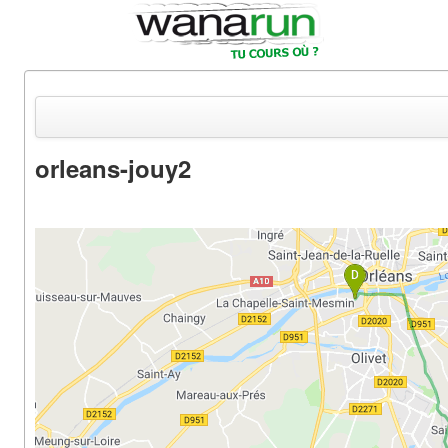
orleans-jouy2
Actualités
Equipements & Tests
Parcours & Courses
Outils & Réseaux