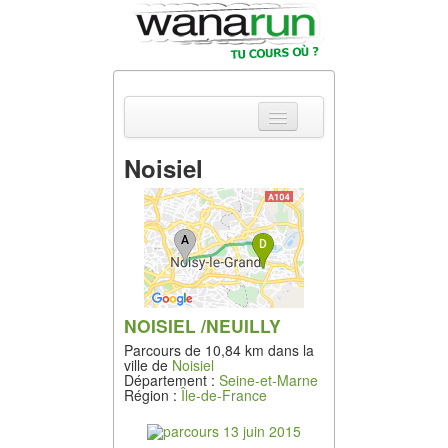
Noisiel
Actualités
Equipements &
Tests
Parcours &
Courses
NOISIEL /NEUILLY
Parcours de 10,84 km dans la
Outils & Réseaux
ville de
Noisiel
Département :
Seine-et-Marne
Région :
Île-de-France