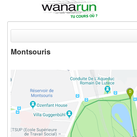
Montsouris
Actualités
Equipements & Tests
Parcours & Courses
Outils & Réseaux