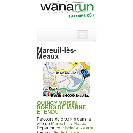
Mareuil-lès-
Meaux
Actualités
Equipements &
Tests
Parcours &
Courses
QUINCY VOISIN
Outils & Réseaux
BORDS DE MARNE
ETENDU
Parcours de 8,93 km dans la
ville de
Mareuil-lès-Meaux
Département :
Seine-et-Marne
Région :
Ile-de-France