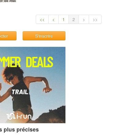
<<
<
1
2
>
>>
cter
S'inscrire
s plus précises