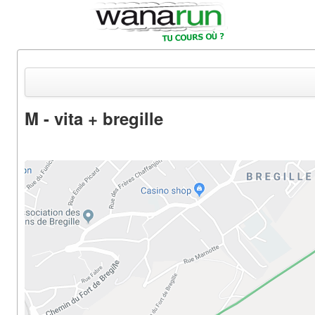
M - vita + bregille
Actualités
Equipements & Tests
Parcours & Courses
Outils & Réseaux