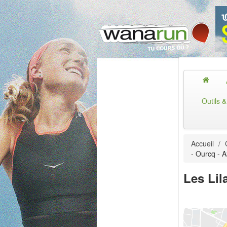
Outils 
Accueil
/
- Ourcq - 
Les Lil