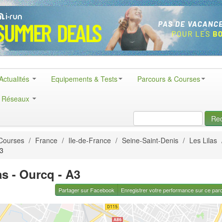
Actualités
Equipements & Tests
Parcours & Courses
& Réseaux
Re
Courses
/
France
/
Ile-de-France
/
Seine-Saint-Denis
/
Les Lilas
A3
as - Ourcq - A3
Partager sur Facebook
Enregistrer votre performance sur ce par