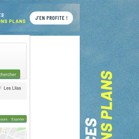
chercher
/
Les Lilas
cours
Exporter