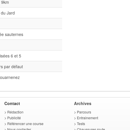
l 9km
 du Jard
née sauternes
isées 6 et 5
s par défaut
ouarnenez
Contact
Archives
>
Rédaction
>
Parcours
>
Publicité
>
Entrainement
>
Référencer une course
>
Tests
>
Nous contacter
>
Chaussures route