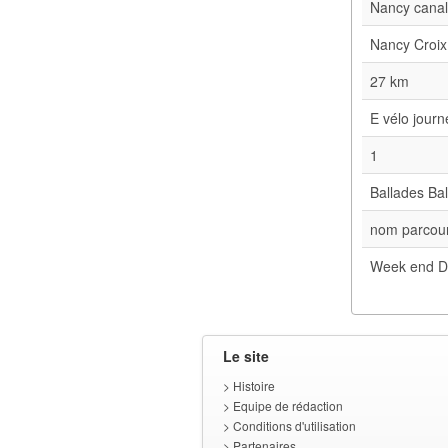
Nancy cana
Nancy Croix
27 km
E vélo jour
1
Ballades Bal
nom parcour
Week end D
Le site
>
Histoire
>
Equipe de rédaction
>
Conditions d'utilisation
>
Partenaires