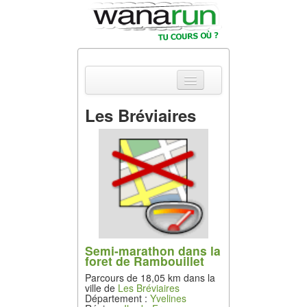
Les Bréviaires
Actualités
Equipements &
Tests
Parcours &
Courses
Outils & Réseaux
Semi-marathon dans la
foret de Rambouillet
Parcours de 18,05 km dans la
ville de
Les Bréviaires
Département :
Yvelines