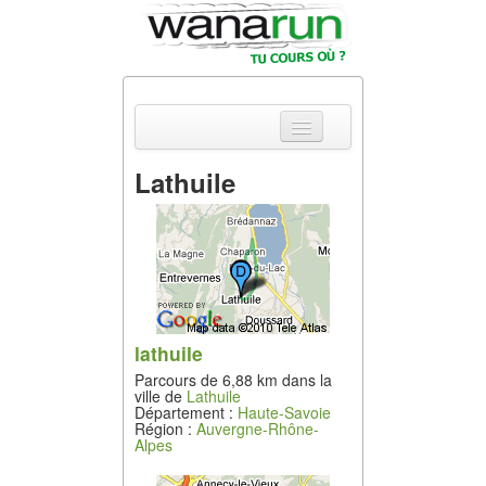
Lathuile
Actualités
Equipements &
Tests
Parcours &
Courses
lathuile
Parcours de 6,88 km dans la
Outils & Réseaux
ville de
Lathuile
Département :
Haute-Savoie
Région :
Auvergne-Rhône-
Alpes