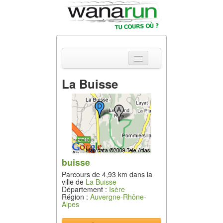
La Buisse
Actualités
Equipements &
Tests
Parcours &
Courses
buisse
Parcours de 4,93 km dans la
Outils & Réseaux
ville de
La Buisse
Département :
Isère
Région :
Auvergne-Rhône-
Alpes