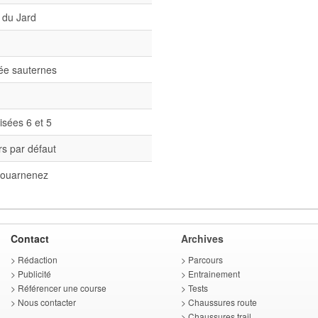
 du Jard
née sauternes
isées 6 et 5
s par défaut
ouarnenez
Contact
Archives
>
Rédaction
>
Parcours
>
Publicité
>
Entrainement
>
Référencer une course
>
Tests
>
Nous contacter
>
Chaussures route
>
Chaussures trail