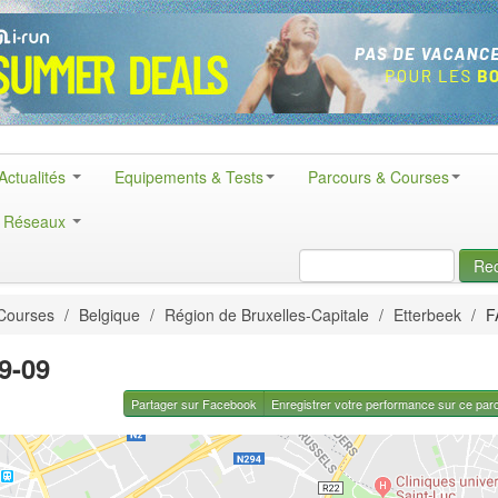
Actualités
Equipements & Tests
Parcours & Courses
& Réseaux
Re
Courses
/
Belgique
/
Région de Bruxelles-Capitale
/
Etterbeek
/
F
9-09
Partager sur Facebook
Enregistrer votre performance sur ce par