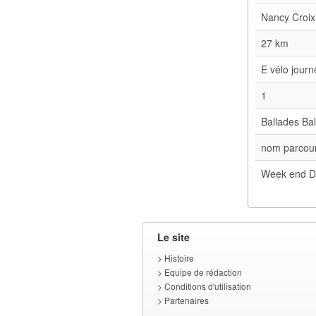
Nancy Croix
27 km
E vélo jour
1
Ballades Bal
nom parcour
Week end D
Le site
>
Histoire
>
Equipe de rédaction
>
Conditions d'utilisation
>
Partenaires