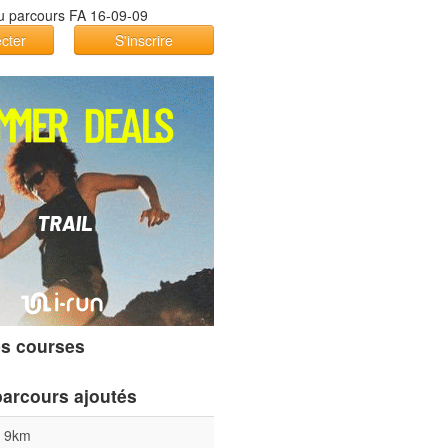
cter
S'inscrire
s courses
parcours ajoutés
l 9km