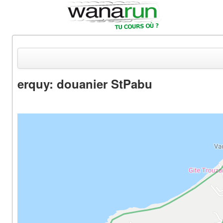
erquy: douanier StPabu
Actualités
Equipements & Tests
Parcours & Courses
Outils & Réseaux