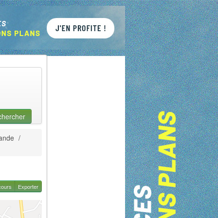
chercher
ande
/
cours
Exporter