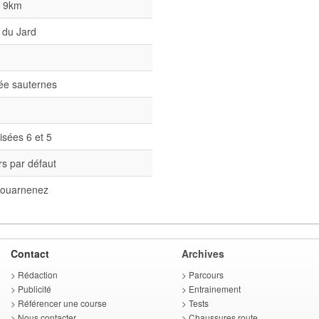
l 9km
 du Jard
née sauternes
isées 6 et 5
s par défaut
ouarnenez
Contact
Archives
>
Rédaction
>
Parcours
>
Publicité
>
Entrainement
>
Référencer une course
>
Tests
>
Nous contacter
>
Chaussures route