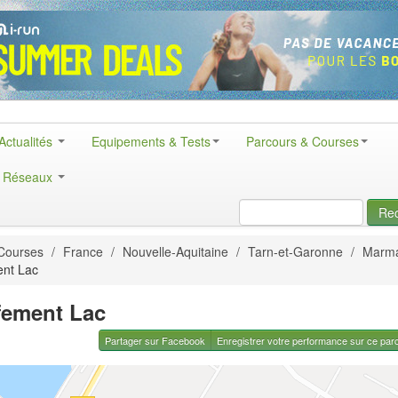
Actualités
Equipements & Tests
Parcours & Courses
& Réseaux
Re
Courses
/
France
/
Nouvelle-Aquitaine
/
Tarn-et-Garonne
/
Marm
ent Lac
fement Lac
Partager sur Facebook
Enregistrer votre performance sur ce par