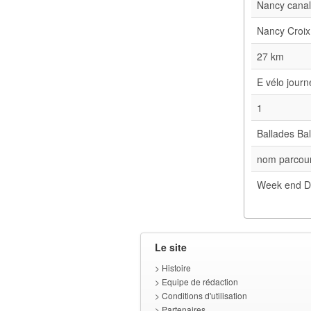
Nancy cana
Nancy Croix
27 km
E vélo jour
1
Ballades Bal
nom parcour
Week end D
Le site
>
Histoire
>
Equipe de rédaction
>
Conditions d'utilisation
>
Partenaires