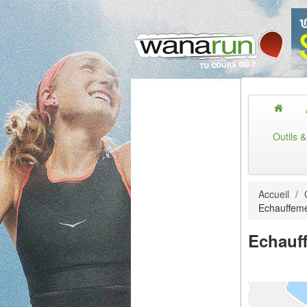
Outils 
Accueil
/
Echauffem
Echauf