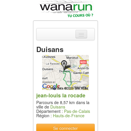
Duisans
Actualités
Equipements &
Tests
Parcours &
Courses
jean-louis la rocade
Parcours de 8,57 km dans la
Outils & Réseaux
ville de
Duisans
Département :
Pas-de-Calais
Région :
Hauts-de-France
Se connecter