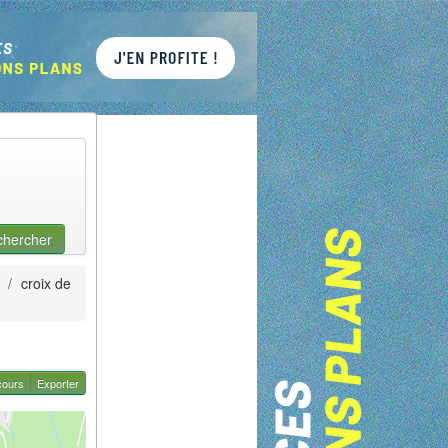
chercher
/
croix de
cours
Exporter