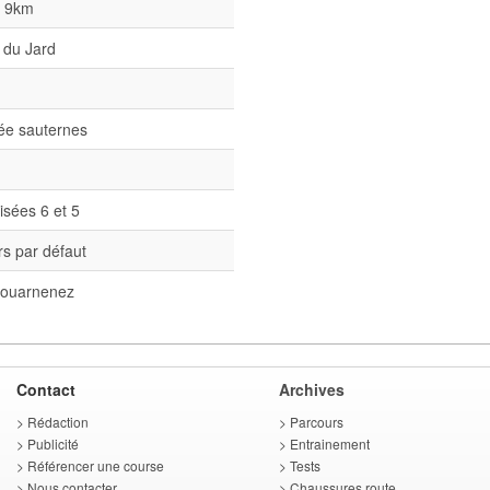
l 9km
 du Jard
née sauternes
isées 6 et 5
s par défaut
ouarnenez
Contact
Archives
>
Rédaction
>
Parcours
>
Publicité
>
Entrainement
>
Référencer une course
>
Tests
>
Nous contacter
>
Chaussures route