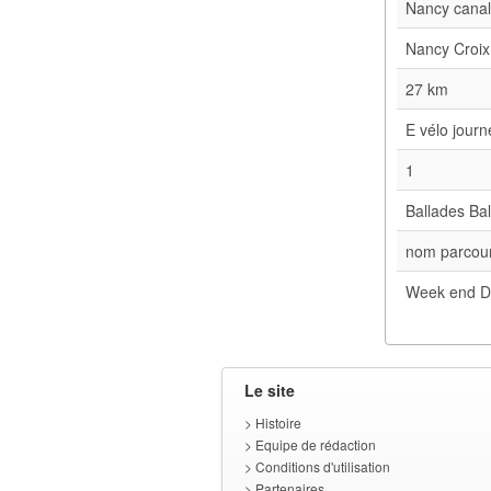
Nancy cana
Nancy Croix
27 km
E vélo jour
1
Ballades Bal
nom parcour
Week end D
Le site
>
Histoire
>
Equipe de rédaction
>
Conditions d'utilisation
>
Partenaires