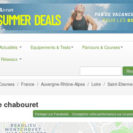
Actualités
Equipements & Tests
Parcours & Courses
& Réseaux
Re
Courses
/
France
/
Auvergne-Rhône-Alpes
/
Loire
/
Saint-Etienne
e chabouret
Partager sur Facebook
Enregistrer votre performance sur ce par