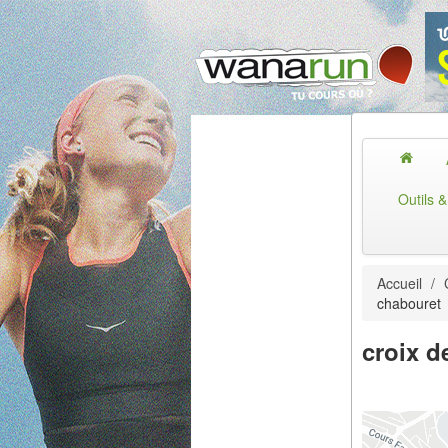
Outils 
Accueil
/
chabouret
croix d