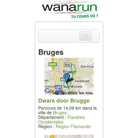
Bruges
Actualités
Equipements &
Tests
Parcours &
Courses
Dwars door Brugge
Parcours de 14,09 km dans la
Outils & Réseaux
ville de
Bruges
Département :
Flandres
Occidentales
Région :
Région Flamande