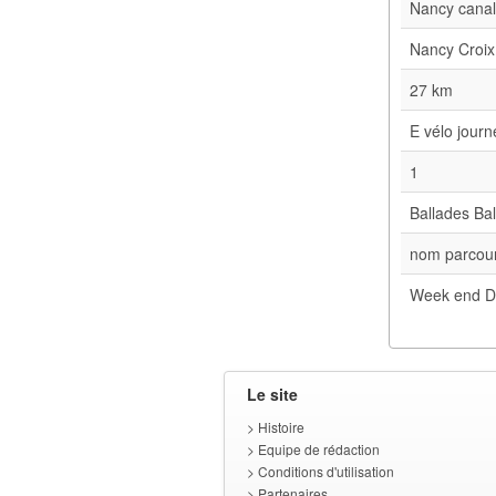
Nancy cana
Nancy Croix
27 km
E vélo jour
1
Ballades Bal
nom parcour
Week end D
Le site
>
Histoire
>
Equipe de rédaction
>
Conditions d'utilisation
>
Partenaires