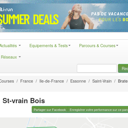
Actualités
Equipements & Tests
Parcours & Courses
& Réseaux
Re
Courses
/
France
/
Ile-de-France
/
Essonne
/
Saint-Vrain
/
Brate
 St-vrain Bois
Partager sur Facebook
Enregistrer votre performance sur ce par