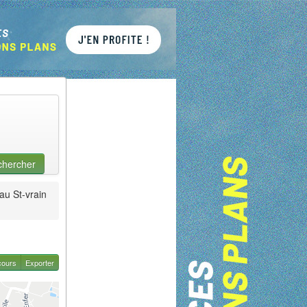
chercher
au St-vrain
cours
Exporter