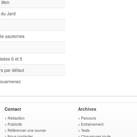
l 9km
 du Jard
née sauternes
isées 6 et 5
s par défaut
ouarnenez
Contact
Archives
>
Rédaction
>
Parcours
>
Publicité
>
Entrainement
>
Référencer une course
>
Tests
>
Nous contacter
>
Chaussures route