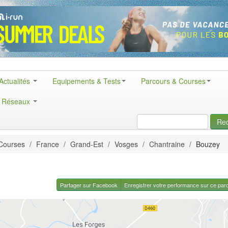
Actualités
Equipements & Tests
Parcours & Courses
& Réseaux
Re
Courses
/
France
/
Grand-Est
/
Vosges
/
Chantraine
/
Bouzey
Partager sur Facebook
Enregistrer votre performance sur ce par