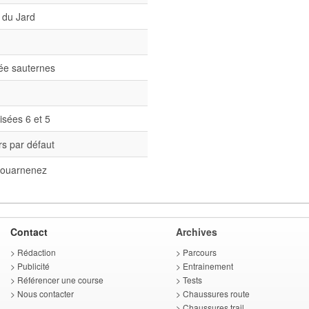
 du Jard
née sauternes
isées 6 et 5
s par défaut
ouarnenez
Contact
Archives
>
Rédaction
>
Parcours
>
Publicité
>
Entrainement
>
Référencer une course
>
Tests
>
Nous contacter
>
Chaussures route
>
Chaussures trail