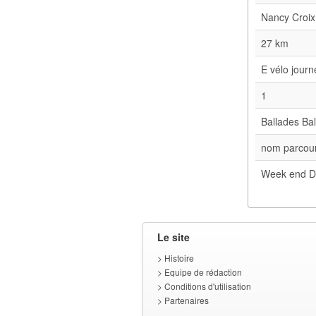
Nancy Croix
27 km
E vélo jour
1
Ballades Bal
nom parcour
Week end D
Le site
>
Histoire
>
Equipe de rédaction
>
Conditions d'utilisation
>
Partenaires