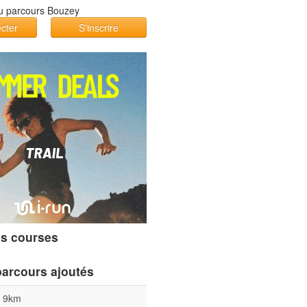
cter
S'inscrire
s courses
parcours ajoutés
l 9km