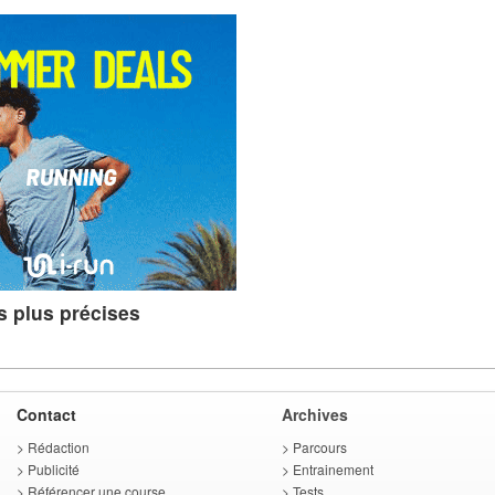
s plus précises
Contact
Archives
>
Rédaction
>
Parcours
>
Publicité
>
Entrainement
>
Référencer une course
>
Tests