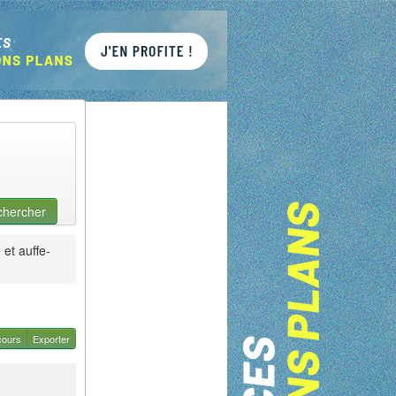
chercher
et auffe-
cours
Exporter