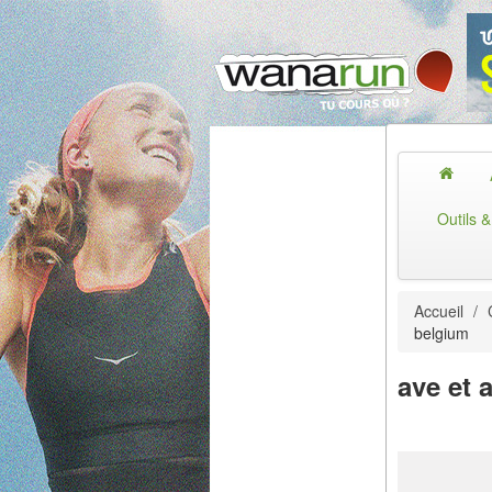
Outils 
Accueil
/
belgium
ave et 