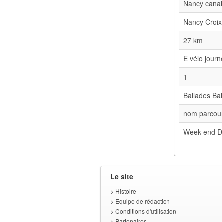
Nancy cana
Nancy Croix
27 km
E vélo jour
1
Ballades Bal
nom parcour
Week end D
Le site
>
Histoire
>
Equipe de rédaction
>
Conditions d'utilisation
>
Partenaires