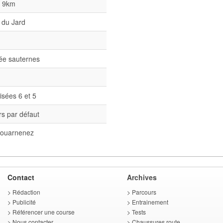
l 9km
 du Jard
née sauternes
isées 6 et 5
s par défaut
ouarnenez
Contact
Archives
>
Rédaction
>
Parcours
>
Publicité
>
Entrainement
>
Référencer une course
>
Tests
>
Nous contacter
>
Chaussures route