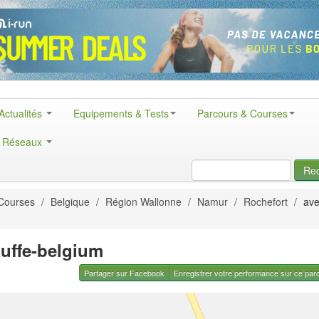
Actualités
Equipements & Tests
Parcours & Courses
& Réseaux
Re
Courses
/
Belgique
/
Région Wallonne
/
Namur
/
Rochefort
/
ave 
auffe-belgium
Partager sur Facebook
Enregistrer votre performance sur ce par