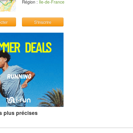
Région :
Île-de-France
cter
S'inscrire
s plus précises