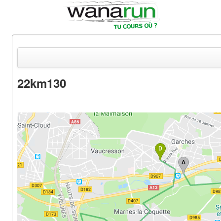
22km130
Actualités
Equipements & Tests
Parcours & Courses
Outils & Réseaux