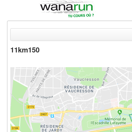
11km150
Actualités
Equipements & Tests
Parcours & Courses
Outils & Réseaux