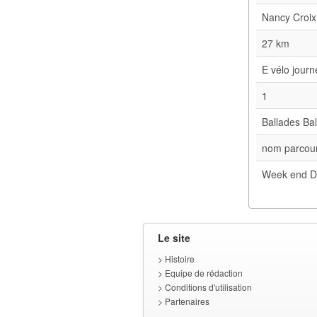
Nancy Croix
27 km
E vélo jour
1
Ballades Bal
nom parcour
Week end D
Le site
>
Histoire
>
Equipe de rédaction
>
Conditions d'utilisation
>
Partenaires