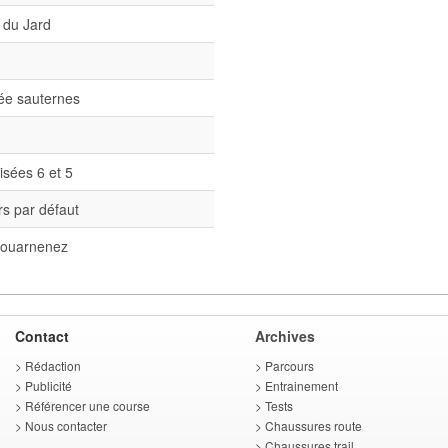
 du Jard
née sauternes
isées 6 et 5
s par défaut
ouarnenez
Contact
Archives
>
Rédaction
>
Parcours
>
Publicité
>
Entrainement
>
Référencer une course
>
Tests
>
Nous contacter
>
Chaussures route
>
Chaussures trail