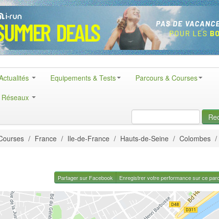
Actualités
Equipements & Tests
Parcours & Courses
& Réseaux
Re
Courses
/
France
/
Ile-de-France
/
Hauts-de-Seine
/
Colombes
/
Partager sur Facebook
Enregistrer votre performance sur ce par