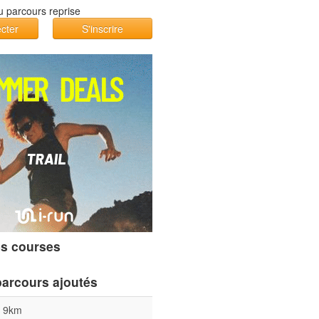
cter
S'inscrire
s courses
parcours ajoutés
l 9km