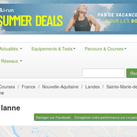
Actualités
Equipements & Tests
Parcours & Courses
& Réseaux
Re
Courses
/
France
/
Nouvelle-Aquitaine
/
Landes
/
Sainte-Marie-d
nne
 lanne
Partager sur Facebook
Enregistrer votre performance sur ce par