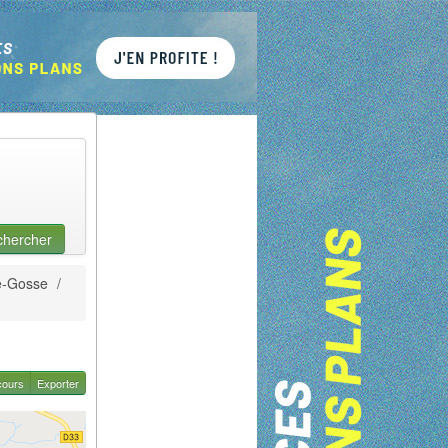
chercher
e-Gosse
/
cours
Exporter