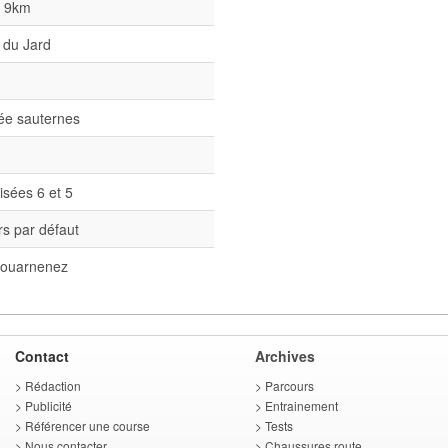
l 9km
 du Jard
née sauternes
isées 6 et 5
s par défaut
ouarnenez
Contact
Archives
>
Rédaction
>
Parcours
>
Publicité
>
Entrainement
>
Référencer une course
>
Tests
>
Nous contacter
>
Chaussures route