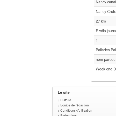
Nancy cana
Nancy Croix
27 km
E vélo jour
1
Ballades Bal
nom parcour
Week end D
Le site
>
Histoire
>
Equipe de rédaction
>
Conditions d'utilisation
>
Partenaires