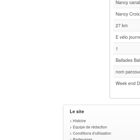
Nancy cana
Nancy Croix
27 km
E vélo jour
1
Ballades Bal
nom parcour
Week end D
Le site
>
Histoire
>
Equipe de rédaction
>
Conditions d'utilisation
>
Partenaires