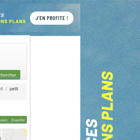
chercher
nt
/
petit
cours
Exporter