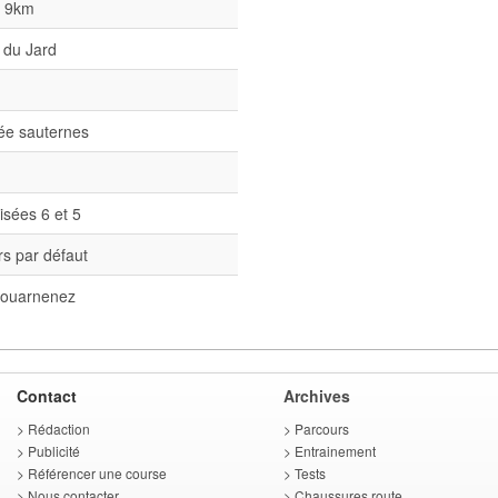
l 9km
 du Jard
née sauternes
isées 6 et 5
s par défaut
ouarnenez
Contact
Archives
>
Rédaction
>
Parcours
>
Publicité
>
Entrainement
>
Référencer une course
>
Tests
>
Nous contacter
>
Chaussures route