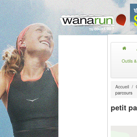
Outils 
Accueil
/
parcours
petit p