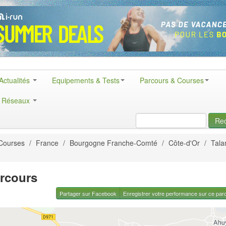
Actualités
Equipements & Tests
Parcours & Courses
& Réseaux
Re
Courses
/
France
/
Bourgogne Franche-Comté
/
Côte-d'Or
/
Tala
arcours
Partager sur Facebook
Enregistrer votre performance sur ce par