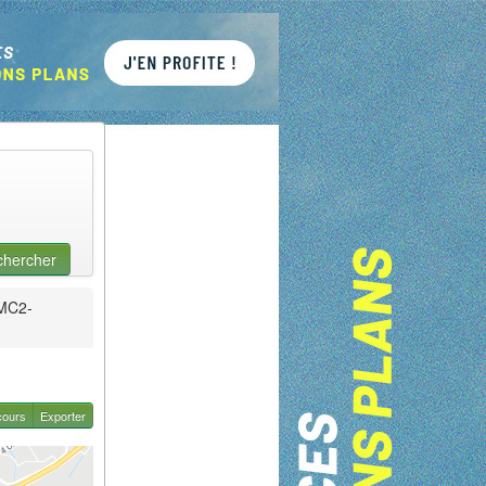
chercher
MC2-
cours
Exporter