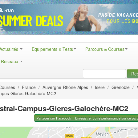
Actualités
Equipements & Tests
Parcours & Courses
& Réseaux
Re
Courses
/
France
/
Auvergne-Rhône-Alpes
/
Isère
/
Grenoble
/
ampus-Gieres-Galochère-MC2
stral-Campus-Gieres-Galochère-MC2
Partager sur Facebook
Enregistrer votre performance sur ce par