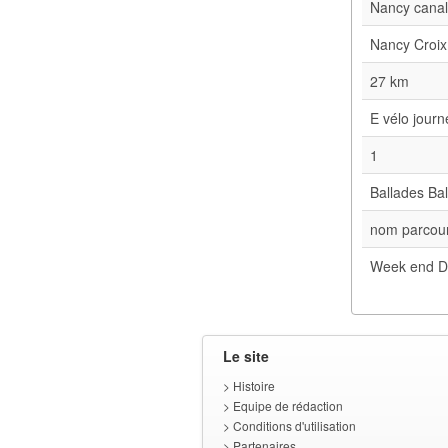
Nancy cana
Nancy Croix
27 km
E vélo jour
1
Ballades Bal
nom parcour
Week end D
Le site
>
Histoire
>
Equipe de rédaction
>
Conditions d'utilisation
>
Partenaires