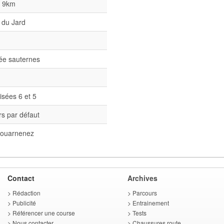
l 9km
 du Jard
née sauternes
isées 6 et 5
s par défaut
ouarnenez
Contact
Archives
>
Rédaction
>
Parcours
>
Publicité
>
Entrainement
>
Référencer une course
>
Tests
>
Nous contacter
>
Chaussures route