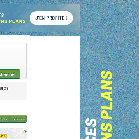
chercher
atres
cours
Exporter