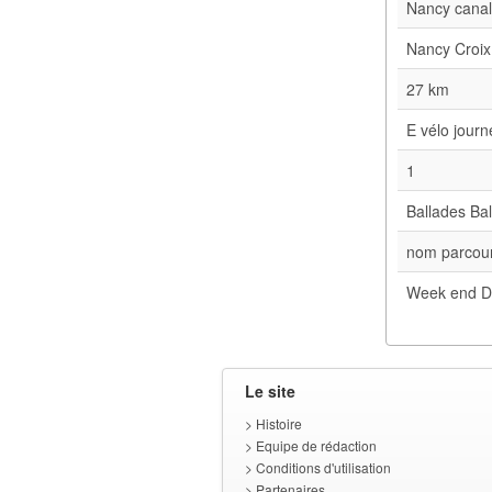
Nancy cana
Nancy Croix
27 km
E vélo jour
1
Ballades Bal
nom parcour
Week end D
Le site
>
Histoire
>
Equipe de rédaction
>
Conditions d'utilisation
>
Partenaires