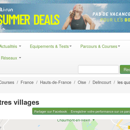
Actualités
Equipements & Tests
Parcours & Courses
& Réseaux
Re
Courses
/
France
/
Hauts-de-France
/
Oise
/
Delincourt
/
les qu
tres villages
Partager sur Facebook
Enregistrer votre performance sur ce par