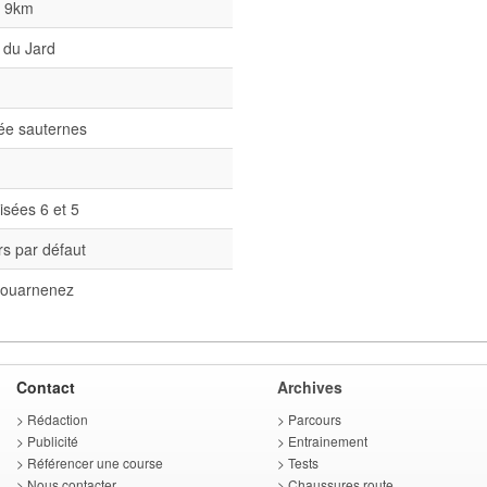
l 9km
 du Jard
née sauternes
isées 6 et 5
s par défaut
ouarnenez
Contact
Archives
>
Rédaction
>
Parcours
>
Publicité
>
Entrainement
>
Référencer une course
>
Tests
>
Nous contacter
>
Chaussures route