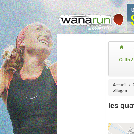
Outils 
Accueil
/
villages
les qua