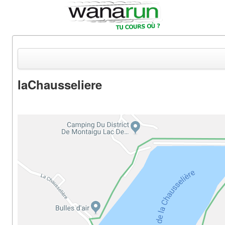
laChausseliere
Actualités
Equipements & Tests
Parcours & Courses
Outils & Réseaux