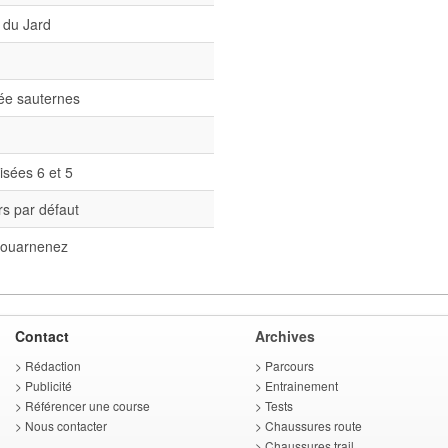
 du Jard
née sauternes
isées 6 et 5
s par défaut
ouarnenez
Contact
Archives
>
Rédaction
>
Parcours
>
Publicité
>
Entrainement
>
Référencer une course
>
Tests
>
Nous contacter
>
Chaussures route
>
Chaussures trail