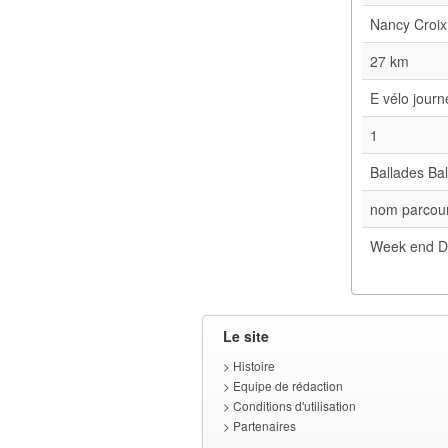
Nancy Croix
27 km
E vélo jour
1
Ballades Bal
nom parcour
Week end D
Le site
>
Histoire
>
Equipe de rédaction
>
Conditions d'utilisation
>
Partenaires