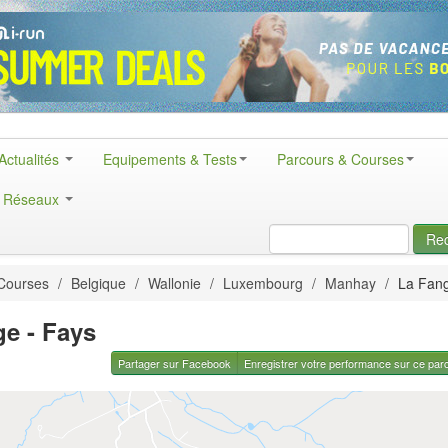
Actualités
Equipements & Tests
Parcours & Courses
& Réseaux
Re
Courses
/
Belgique
/
Wallonie
/
Luxembourg
/
Manhay
/
La Fang
e - Fays
Partager sur Facebook
Enregistrer votre performance sur ce par