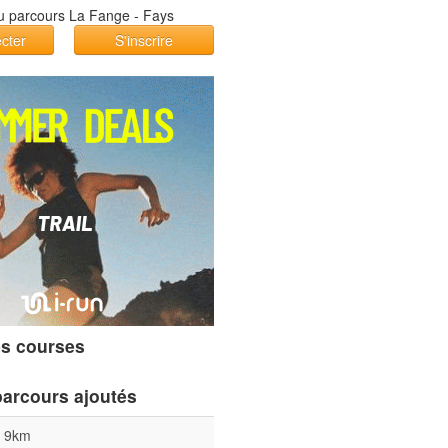
cter
S'inscrire
s courses
parcours ajoutés
l 9km