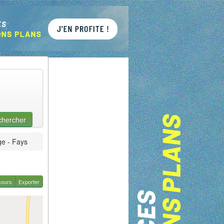
chercher
e - Fays
cours
Exporter