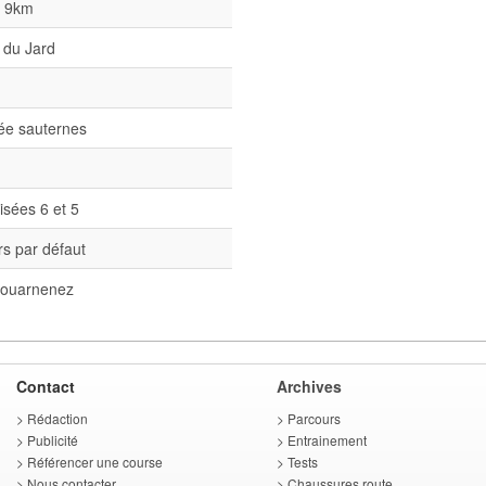
l 9km
 du Jard
née sauternes
isées 6 et 5
s par défaut
ouarnenez
Contact
Archives
>
Rédaction
>
Parcours
>
Publicité
>
Entrainement
>
Référencer une course
>
Tests
>
Nous contacter
>
Chaussures route