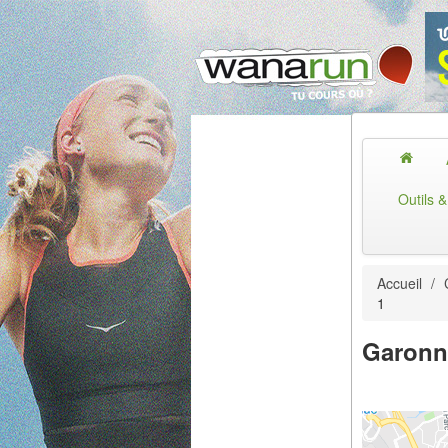
Outils 
Accueil
/
1
Garonn