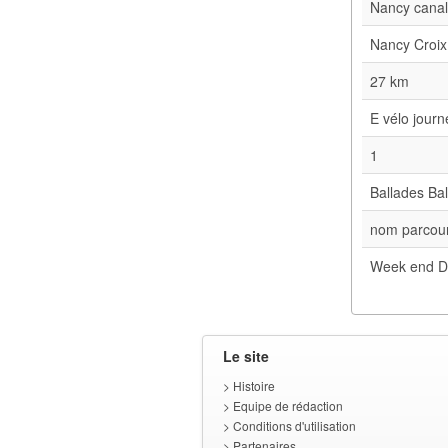
Nancy cana
Nancy Croix
27 km
E vélo jour
1
Ballades Bal
nom parcour
Week end D
Le site
>
Histoire
>
Equipe de rédaction
>
Conditions d'utilisation
>
Partenaires