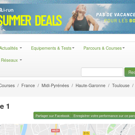
Actualités
Equipements & Tests
Parcours & Courses
& Réseaux
Re
Courses
/
France
/
Midi-Pyrénées
/
Haute-Garonne
/
Toulouse
/
e 1
Partager sur Facebook
Enregistrer votre performance sur ce par