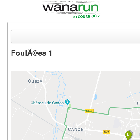
FoulÃ©es 1
Actualités
Equipements & Tests
Parcours & Courses
Outils & Réseaux