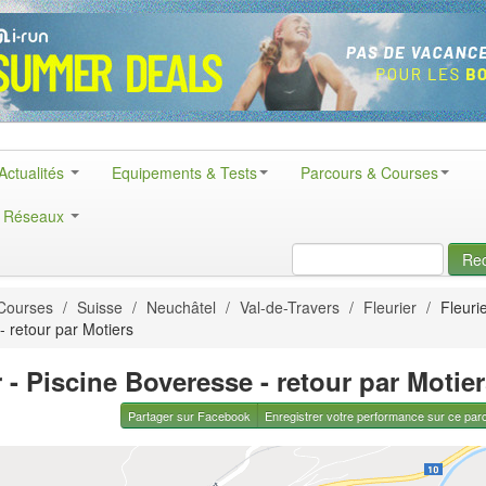
Actualités
Equipements & Tests
Parcours & Courses
& Réseaux
Re
Courses
/
Suisse
/
Neuchâtel
/
Val-de-Travers
/
Fleurier
/
Fleurie
- retour par Motiers
r - Piscine Boveresse - retour par Motie
Partager sur Facebook
Enregistrer votre performance sur ce par