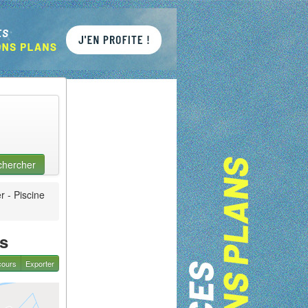
chercher
r - Piscine
rs
cours
Exporter