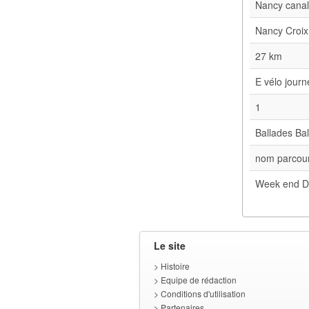
Nancy cana
Nancy Croix
27 km
E vélo jour
1
Ballades Bal
nom parcour
Week end D
Le site
>
Histoire
>
Equipe de rédaction
>
Conditions d'utilisation
>
Partenaires