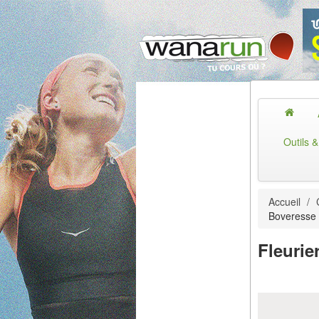
Outils 
Accueil
/
Boveresse 
Fleurie