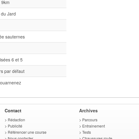
l 9km
 du Jard
née sauternes
isées 6 et 5
s par défaut
ouarnenez
Contact
Archives
>
Rédaction
>
Parcours
>
Publicité
>
Entrainement
>
Référencer une course
>
Tests
>
Nous contacter
>
Chaussures route