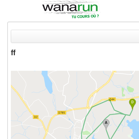
ff
Actualités
Equipements & Tests
Parcours & Courses
Outils & Réseaux